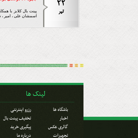
22
تير
پینت بال کلابز با همک
اسمشان علی ، امیر ، س
لینک ها
باشگاه ها
رزرو اینترنتی
اخبار
تخفیف پینت بال
گالری عکس
پیگیری خرید
تجهیزات
درباره ما