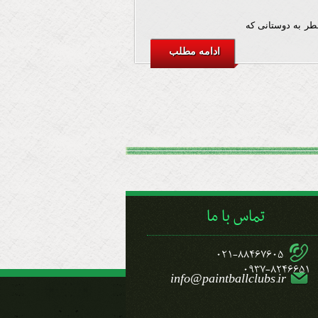
فطر به دوستانی که
ادامه مطلب
تماس با ما
021-88467605
0937-8246651
info@paintballclubs.ir