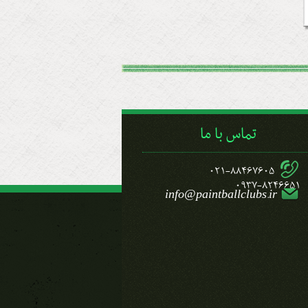
تماس با ما
021-88467605
0937-8246651
info@paintballclubs.ir