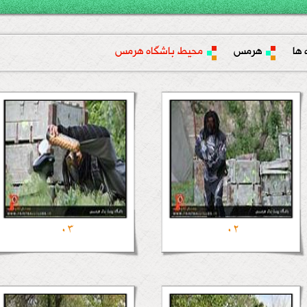
 ها
هرمس
محیط باشگاه هرمس
03
02