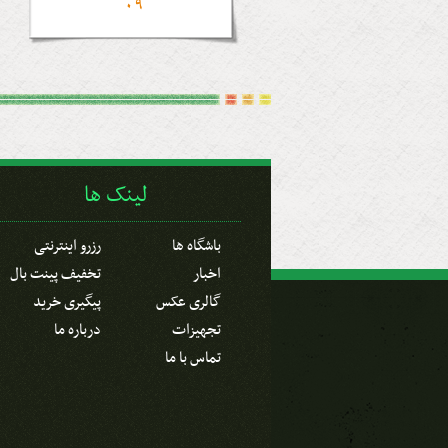
09
لینک ها
باشگاه ها
رزرو اینترنتی
اخبار
تخفیف پینت بال
گالری عکس
پیگیری خرید
تجهیزات
درباره ما
تماس با ما