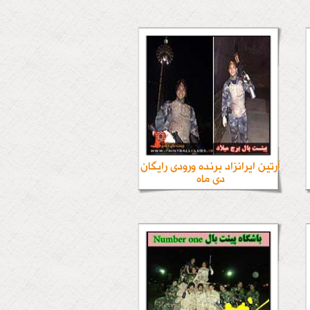
آرتین ایرانزاد برنده ورودی رایگان
دی ماه