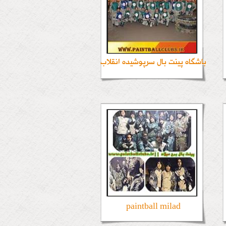
باشگاه پینت بال سرپوشیده انقلاب
paintball milad