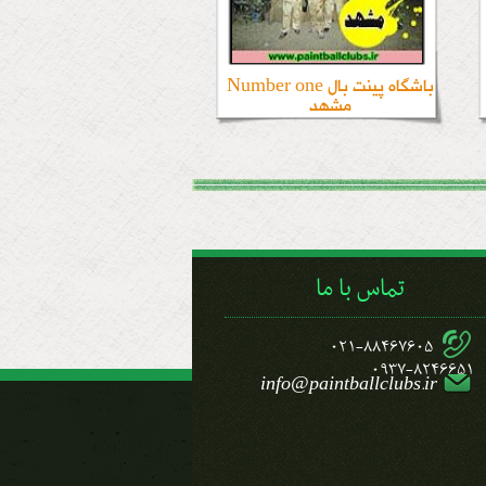
باشگاه پینت بال Number one
مشهد
تماس با ما
021-88467605
0937-8246651
info@paintballclubs.ir