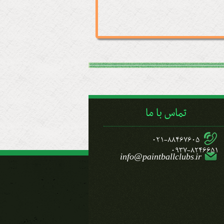
تماس با ما
021-88467605
0937-8246651
info@paintballclubs.ir