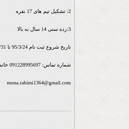
2: تشکیل تیم های 17 نفره
3:رده سنی 14 سال به بالا
تاریخ شروع ثبت نام 95/3/24 تا 95/3/31
شماره تماس: 091228995697 خانم رحیمی
mona.rahimi1364@gmail.com