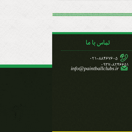
تماس با ما
021-88467605
0937-8246651
info@paintballclubs.ir