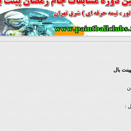
ینت بال
ن
 :