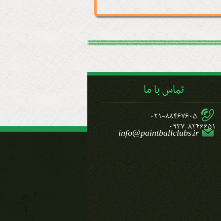
تماس با ما
021-88467605
0937-8246651
info@paintballclubs.ir