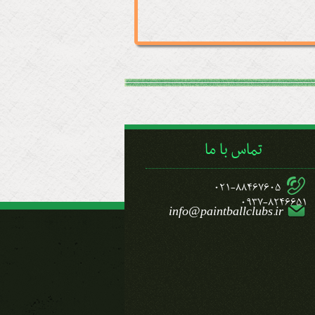
تماس با ما
021-88467605
0937-8246651
info@paintballclubs.ir