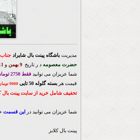
مدیریت
باشگاه پینت بال شایراد
جناب 
حضرت معصومه
د ر تاریخ
9 بهمن
و
11 به
شما عزیزان می توانید
فقط 2750 تومان
قیمت هر
بسته گلوله 50 تایی
9000 تومان
تخفیف شامل خرید از سایت پینت بال کلا
شما عزیزان می توانید در
این قسمت
خ
پینت بال کلابز