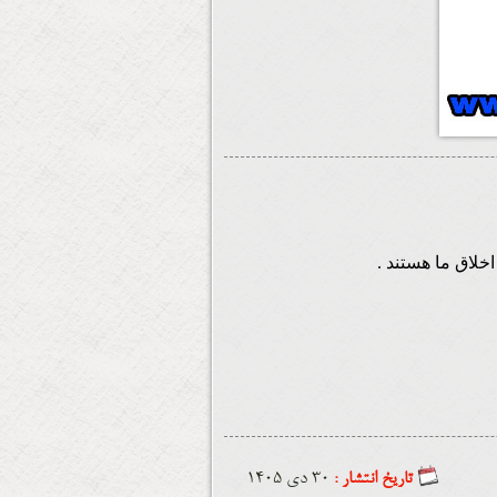
خلاق ما هستند .
تاریخ انتشار :
30 دي 1405