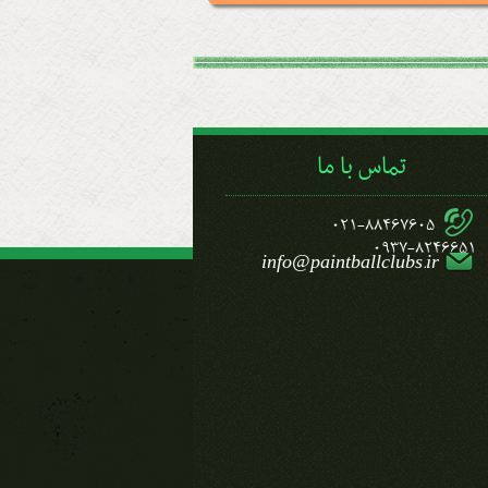
تماس با ما
021-88467605
0937-8246651
info@paintballclubs.ir