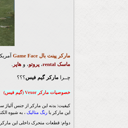
مارکر پینت بال Game Face
آمریکا
ماسک rental
،
پروتو
، و
هاپر
.
چــرا
مارکر گیم فیس
؟؟؟
خصوصیات مارکر Vexor (گیم فیس)
کیفیت: بدنه این مارکر از جنس آلیاژ س
این مارکر با
رنگ متالیک
، به شیوه الک
دوام: قطعات متحرک داخلی این مارکر ا