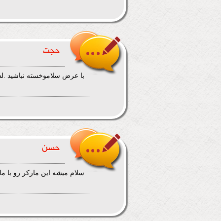
حجت
با عرض سلاموخسته نباشید .لط
حسن
سلام میشه این مارکر رو با مارکر tippmann مقایسش کنین ؟ ایا برای باشگاه ها هم این مارکر رو 