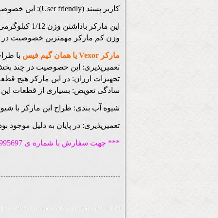
کاربر پسند (User friendly): این خصوصیت در دو بخش قابل بررسی است:
این مارکر باداشتن وزن 1/12 کیلوگرمی، یکی از سبکترین
وزن کم مارکر مهمترین خصوصیت در ک
مارکر Vexor یا همان گیم فیس
با طراح
تعمیرپذیری: این خصوصیت در چند بخ
تجهیزات ارزان: در این مارکر هیچ قطعه
سادگی تعویض: بسیاری از قطعات این م
شیوه آب بندی: طراح این مارکر با شیوه
تعمیرپذیری: در پایان به دلیل موجود بود
*** جهت سفارش با شماره ی 09128995697 خانم رحیمی تماس حاصل فرمایید.