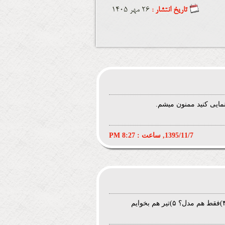
تاریخ انتشار :
26 مهر 1405
نمایی کنید ممنون میشم.
1395/11/7, ساعت : 8:27 PM
سلام خسته نباشید. ۱)اسلحه کامپیوتریه؟ ۶)کلت هم دارید؟ ۲)قیمتش چقدره؟ ۳)رنگ های دیگه ای هم داره؟ ۴)فقط هم مدل؟ ۵)تیر هم بخوایم