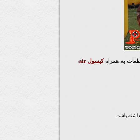
قطعات به همراه
کپسول air
،
اشته باشد.