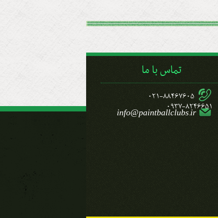
تماس با ما
021-88467605
0937-8246651
info@paintballclubs.ir