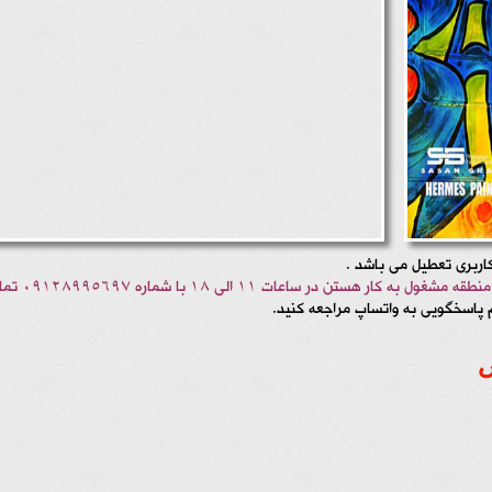
اربری تعطیل می باشد .
 در ساعات 11 الی 18 با شماره 09128995697 تماس حاصل فرمایید.
 پاسخگویی به واتساپ مراجعه کنید.
س