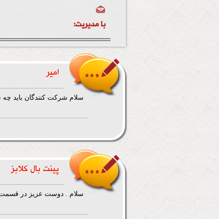
با مدیریت:
امیر
سلام شرکت کنندگان باید چه 
پينت بال كلابز
سلام . دوست عزيز در قسمت گ