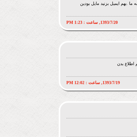
 .بهم ایمیل بزنید مایل بودین
1393/7/20, ساعت : 1:23 PM
اطلاع بدن
1393/7/19, ساعت : 12:02 PM