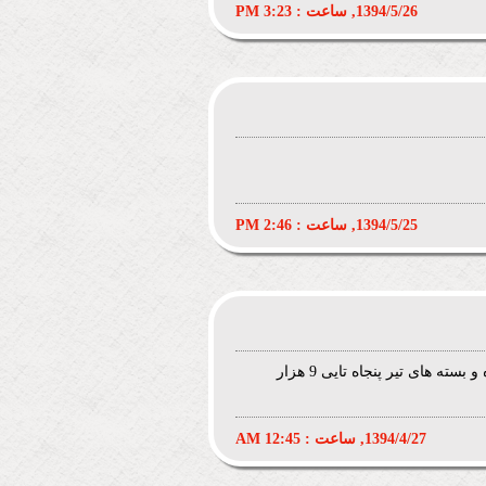
1394/5/26, ساعت : 3:23 PM
1394/5/25, ساعت : 2:46 PM
امیرحسین عزیز توضیحات در سایت کامل درج شده ورودی 10 هزار تومان که در حال حاضر 55% تخفیف داره و بسته های تیر پنجاه تایی 9 هزار
1394/4/27, ساعت : 12:45 AM