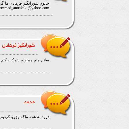
خانوم شورانگیز فرهادی ما گر
ammad_amrikaki@yahoo.com
شورانگیز فرهادی
سلام منم میخوام شرکت کنم ام
محمد
درود به همه ماکه رزرو کردیم