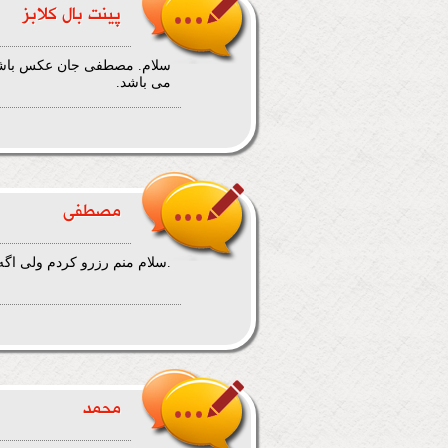
پینت بال کلابز
سلام. مصطفی جان عکس باشگ
می باشد.
مصطفی
.سلام منم رزرو کردم ولی اگه
محمد