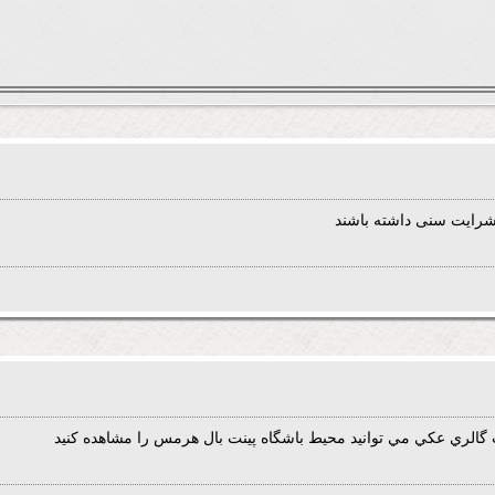
شرایت سنی داشته باشند
الري عكي مي توانيد محيط باشگاه پينت بال هرمس را مشاهده كنيد