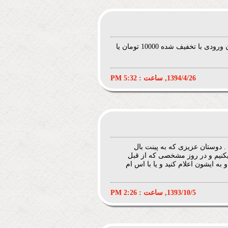
سلام می خواستم بدونم هزینه ورودی با تیر 10000 تومان است یا بدون تیر. اگر باتیر چند عدد تیر. 10000 تومان ورودی با تخفیف شده 10000 تومان یا
1394/4/26, ساعت : 5:32 PM
. دوستان عزیزی که به پینت بال
 گروه پیدا میکنیم و در روز مشخصی که از قبل
اره ی 09128995697 خانم رحیمی تماس بگیرید و به ایشون اعلام کنید و یا با اس ام
1393/10/5, ساعت : 2:26 PM