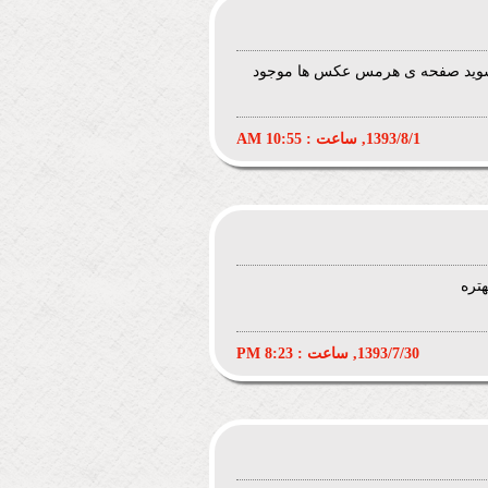
شوید صفحه ی هرمس عکس ها موجود
1393/8/1, ساعت : 10:55 AM
تره
1393/7/30, ساعت : 8:23 PM