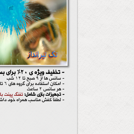
- تخفیف ویژه ی 20% برای بسیج , مدارس و ادارات
- سانس ها از 9 صبح تا 12 شب
- امکان استفاده برای گروه های 6 تا 24 نفـــره
- هر سانس ۲ ساعت
- تجهیزات بازی شامل:
تفنگ پینت با
- لطفا کفش مناسب همراه خود داشت