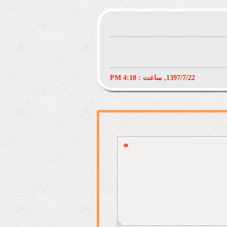
1397/7/22, ساعت : 4:10 PM
*