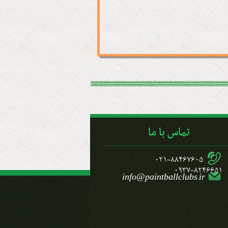
تماس با ما
021-88467605
0937-8246651
info@paintballclubs.ir