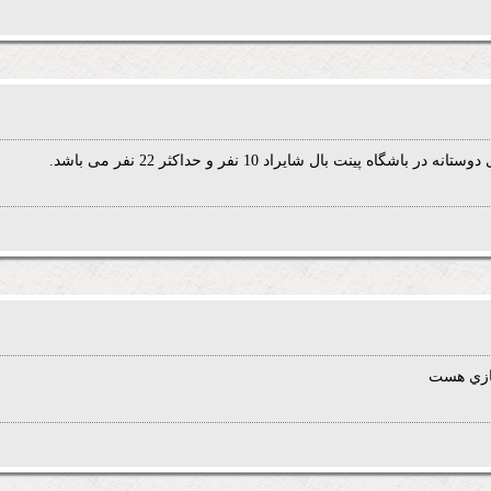
شگاه پینت بال شایراد 10 نفر و حداکثر 22 نفر می باشد.