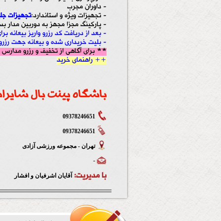
- داوران مجرب
- تجهيزات ویژه و استاندارد:
تجهیزات ج
- پارکینگ مجزا مجهز به دوربين مدار بس
- بعد از دریافت کد رزرو واریز بیعانه ب
- بلیت خریداری شده و بیعانه جهت رزر
** برای آگاهی از تخفیف و رزرو مدارس باشگاه پینت بال شایراد 
++ راهنمای خرید
باشگاه پینت بال شایراد 
09378246651
09378246651
تهران - مجموعه ورزشی آزادی
-
با مدیریت:
آقایان اشرفیان و افشار