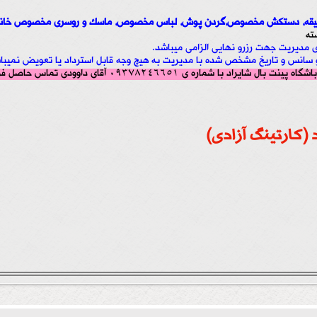
لیقه، دستکش مخصوص،گردن پوش، لباس مخصوص، ماسک و روسری مخصوص خانم
ته
رای مدیریت جهت رزرو نهایی الزامی میباشد.
و سانس و تاریخ مشخص شده با مدیریت به هیچ وجه قابل استرداد یا تعویض نمیبا
با شماره ی 09378246651 آقای داوودی تماس حاصل فرمایید.
(کارتینگ آزادی)