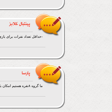
پینتبال کلابز
-حداقل تعداد نفرات برای بازی دوستانه در با
پارسا
ما گروه ٨نفره هستيم امكان بازي هست