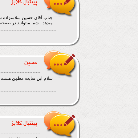
پینتبال کلابز
جناب آقای حسین سلامتزاده سایت
میدهد . شما میتوانید در صفحه
حسین
سلام این سایت مطمِن هست آخ
پینتبال کلابز