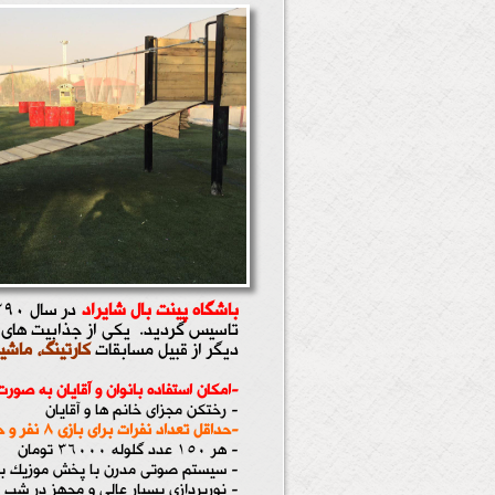
باشگاه پینت بال شایراد
در سال 1390 با استفاده از جدیدترین و مجهــزترین امکانت مورد نیاز جهت انجام بازی
تاسیس گردید. یکی از جذابیت های ای
دیگر از قبیل مسابقات
کارتینگ، ماشین
-امکان استفاده بانوان و آقایان به صور
- رختکن مجزای خانم ها و آقایان
-حداقل تعداد نفرات برای بازی 8 نفر و حداکثر 22 نفر می باشد.
- هر 150 عدد گلوله 36000 تومان
- سیستم صوتی مدرن با پخش موزیک برای 
- نورپردازی بسیار عالی و مجهز در شب