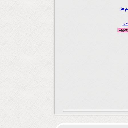
 ها
شد.