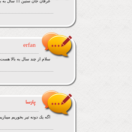
عرفان جان سنین 11 سال به بالا می توانند پینت بال بازی کنند
erfan
سلام از چند سال به بالا هست
پارسا
اگه يك دونه تير بخوريم ميبازيم