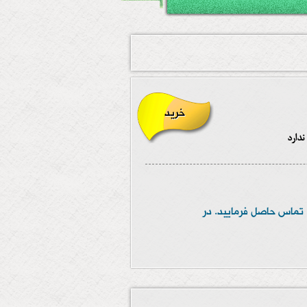
خرید
ندارد
قبل از خرید، برای انتخاب و رزرو نهایی سانس موردنظر خود در ساعات 10 الی 20 با شماره 09378246651 تماس حاصل فرمایید. در