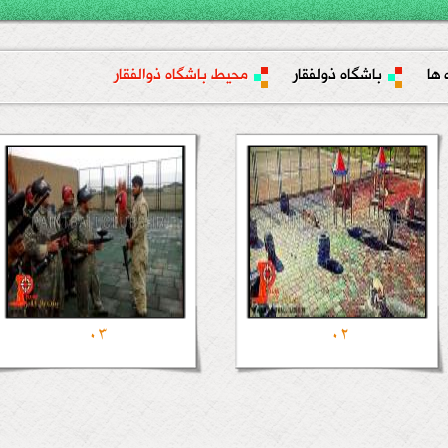
 ها
باشگاه ذولفقار
محیط باشگاه ذوالفقار
03
02