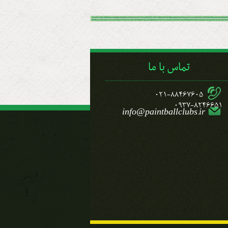
تماس با ما
021-88467605
0937-8246651
info@paintballclubs.ir